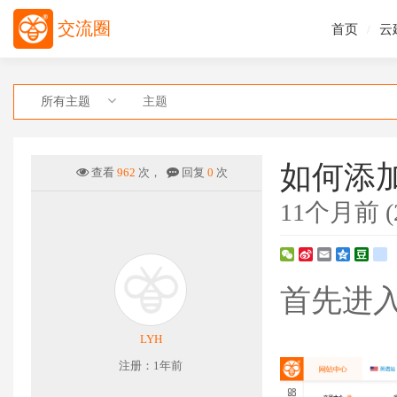
交流圈
首页
云
/
所有主题
如何添
查看
962
次，
回复
0
次
11个月前 (20
WeChat
Sina
Email
Qzone
Doub
r
Weibo
首先进
LYH
注册：1年前